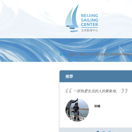
首页
新闻
喜讯｜BSC成为首家正式挂牌的中帆协
推荐
讲解航海知识与安全须知，学会船
一群热爱生活的人的聚集地。
到在教练的陪同下学会绕八字标，
能进行团队航行比赛，这一过程
的不仅是团队力量的汇聚，更是对
郭曦
破。
得利满