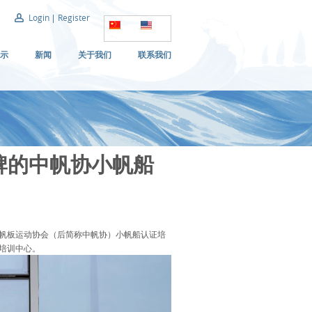
Login
Register
示
新闻
关于我们
联系我们
牌的中帆协小帆船
练讲解航海知识与安全须知，学会船
一群热爱生活的人的聚集地。
到在教练的陪同下学会绕八字标，
帆船帆板运动协会（后简称中帆协）小帆船认证培
能进行团队航行比赛，这一过程
培训中心。
的不仅是团队力量的汇聚，更是对
郭曦
破。
得利满