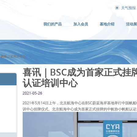
天气预报
我们的产品
加入会员
基地介绍
活动展
小帆船认证培训中心
喜讯｜BSC成为首家正式挂
认证培训中心
2021-05-26
在BSC开始学习小帆船，开始参加大帆船比
从听教
赛，认识一群热爱航海的朋友，让BSC助力我们未
只组装拆卸，
2021年5月14日上午，北京航海中心在BSC蔚蓝海岸基地举行中国
来扬帆远航的梦想。
掌舵，最后还
训中心挂牌仪式。北京航海中心成为首家正式挂牌的中帆协小帆船认证
中，他们获得
个人潜力的突
陈杰