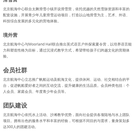
北京航海中心联合太舞滑雪小镇开设滑雪营，依托优越的天然雪脉资源和丰富的
配套设施，开展青少年儿童滑雪运动项目，打造以山地滑雪为主，艺术、外语、
科技综合发展的多元化的营地体验。
境外营
北京航海中心与Moorland Hall联合推出英式语言户外探索夏令营，以培养语言能
力和塑造性格为目标，通过沉浸式教学方式，希望带给孩子们跨越文化的营期体
验。
会员社群
北京航海中心立志推广帆船运动及航海文化，提供休闲、运动、社交相结合的平
台，促进帆船爱好者之间的互动交流，提升健康的生活品质。会员种类包括：个
人会员、家庭会员、年度青少年会员等。
团队建设
北京航海中心依托水上活动、沙滩教学优势，面向社会提供各项陆地与水上团队
项目。拥有出色的服务水平和丰富的经验，可根据不同目的与需求，量身策划多
达300人的团建活动。