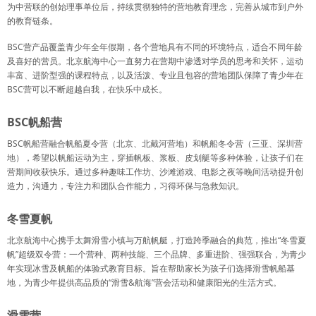
为中营联的创始理事单位后，持续贯彻独特的营地教育理念，完善从城市到户外
的教育链条。
BSC营产品覆盖青少年全年假期，各个营地具有不同的环境特点，适合不同年龄
及喜好的营员。北京航海中心一直努力在营期中渗透对学员的思考和关怀，运动
丰富、进阶型强的课程特点，以及活泼、专业且包容的营地团队保障了青少年在
BSC营可以不断超越自我，在快乐中成长。
BSC帆船营
BSC帆船营融合帆船夏令营（北京、北戴河营地）和帆船冬令营（三亚、深圳营
地），希望以帆船运动为主，穿插帆板、浆板、皮划艇等多种体验，让孩子们在
营期间收获快乐。通过多种趣味工作坊、沙滩游戏、电影之夜等晚间活动提升创
造力，沟通力，专注力和团队合作能力，习得环保与急救知识。
冬雪夏帆
北京航海中心携手太舞滑雪小镇与万航帆艇，打造跨季融合的典范，推出“冬雪夏
帆”超级双令营：一个营种、两种技能、三个品牌、多重进阶、强强联合，为青少
年实现冰雪及帆船的体验式教育目标。旨在帮助家长为孩子们选择滑雪帆船基
地，为青少年提供高品质的“滑雪&航海”营会活动和健康阳光的生活方式。
滑雪营